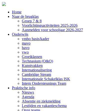
Home
Naar de brugklas
Groep 7 & 8
Voorlichtingsactiviteiten 2025-2026
Aanmelden voor schooljaar 2026-2027
Onderwijs
vmbo basis/kader
mavo
havo
vwo
Groeiklassen
Technasium (O&O)
Kunstvakken
Internationalisering
Cambridge Stream
Internationale Schakelklas ISK
Intern Ondersteunings Team
Praktische info
Nieuws
Agenda
Absentie en ziekmelding
Lestijden en vakantieschema
Onze teams