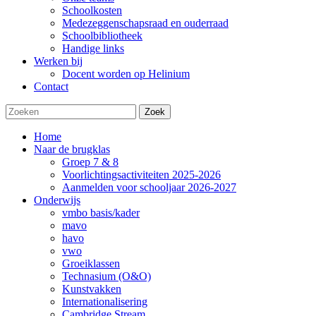
Schoolkosten
Medezeggenschapsraad en ouderraad
Schoolbibliotheek
Handige links
Werken bij
Docent worden op Helinium
Contact
Zoek
Home
Naar de brugklas
Groep 7 & 8
Voorlichtingsactiviteiten 2025-2026
Aanmelden voor schooljaar 2026-2027
Onderwijs
vmbo basis/kader
mavo
havo
vwo
Groeiklassen
Technasium (O&O)
Kunstvakken
Internationalisering
Cambridge Stream