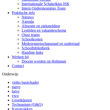
Internationale Schakelklas ISK
Intern Ondersteunings Team
Praktische info
Nieuws
Agenda
Absentie en ziekmelding
Lestijden en vakantieschema
Onze teams
Schoolkosten
Medezeggenschapsraad en ouderraad
Schoolbibliotheek
Handige links
Werken bij
Docent worden op Helinium
Contact
Onderwijs
vmbo basis/kader
mavo
havo
vwo
Groeiklassen
Technasium (O&O)
Kunstvakken