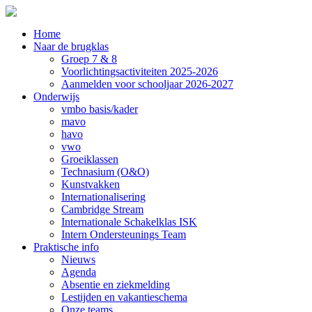
Home
Naar de brugklas
Groep 7 & 8
Voorlichtingsactiviteiten 2025-2026
Aanmelden voor schooljaar 2026-2027
Onderwijs
vmbo basis/kader
mavo
havo
vwo
Groeiklassen
Technasium (O&O)
Kunstvakken
Internationalisering
Cambridge Stream
Internationale Schakelklas ISK
Intern Ondersteunings Team
Praktische info
Nieuws
Agenda
Absentie en ziekmelding
Lestijden en vakantieschema
Onze teams