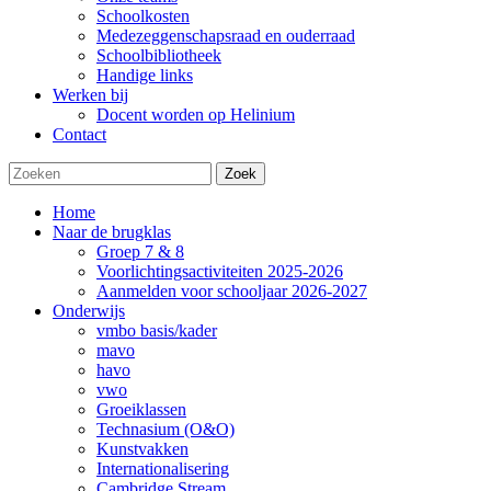
Schoolkosten
Medezeggenschapsraad en ouderraad
Schoolbibliotheek
Handige links
Werken bij
Docent worden op Helinium
Contact
Zoek
Home
Naar de brugklas
Groep 7 & 8
Voorlichtingsactiviteiten 2025-2026
Aanmelden voor schooljaar 2026-2027
Onderwijs
vmbo basis/kader
mavo
havo
vwo
Groeiklassen
Technasium (O&O)
Kunstvakken
Internationalisering
Cambridge Stream