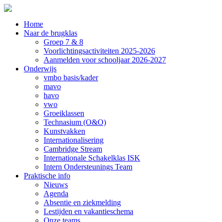
Home
Naar de brugklas
Groep 7 & 8
Voorlichtingsactiviteiten 2025-2026
Aanmelden voor schooljaar 2026-2027
Onderwijs
vmbo basis/kader
mavo
havo
vwo
Groeiklassen
Technasium (O&O)
Kunstvakken
Internationalisering
Cambridge Stream
Internationale Schakelklas ISK
Intern Ondersteunings Team
Praktische info
Nieuws
Agenda
Absentie en ziekmelding
Lestijden en vakantieschema
Onze teams