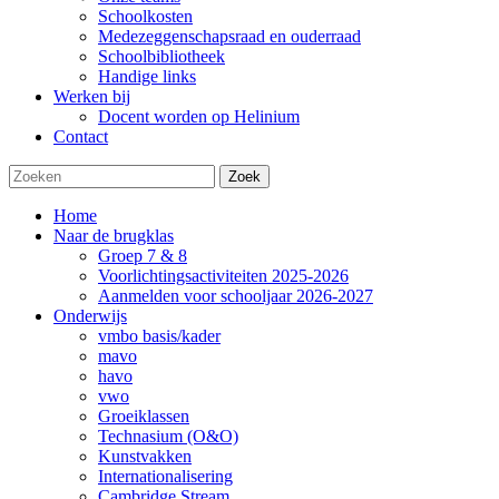
Schoolkosten
Medezeggenschapsraad en ouderraad
Schoolbibliotheek
Handige links
Werken bij
Docent worden op Helinium
Contact
Zoek
Home
Naar de brugklas
Groep 7 & 8
Voorlichtingsactiviteiten 2025-2026
Aanmelden voor schooljaar 2026-2027
Onderwijs
vmbo basis/kader
mavo
havo
vwo
Groeiklassen
Technasium (O&O)
Kunstvakken
Internationalisering
Cambridge Stream