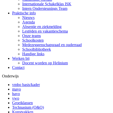
Internationale Schakelklas ISK
Intern Ondersteunings Team
Praktische info
Nieuws
Agenda
Absentie en ziekmelding
Lestijden en vakantieschema
Onze teams
Schoolkosten
Medezeggenschapsraad en ouderraad
Schoolbibliotheek
Handige links
Werken bij
Docent worden op Helinium
Contact
Onderwijs
vmbo basis/kader
mavo
havo
vwo
Groeiklassen
Technasium (O&O)
Kunstvakken