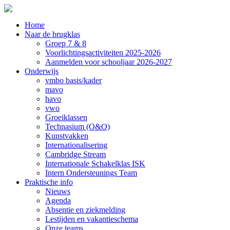
Home
Naar de brugklas
Groep 7 & 8
Voorlichtingsactiviteiten 2025-2026
Aanmelden voor schooljaar 2026-2027
Onderwijs
vmbo basis/kader
mavo
havo
vwo
Groeiklassen
Technasium (O&O)
Kunstvakken
Internationalisering
Cambridge Stream
Internationale Schakelklas ISK
Intern Ondersteunings Team
Praktische info
Nieuws
Agenda
Absentie en ziekmelding
Lestijden en vakantieschema
Onze teams