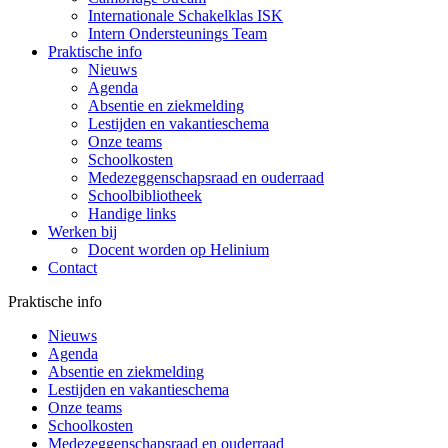
Internationale Schakelklas ISK
Intern Ondersteunings Team
Praktische info
Nieuws
Agenda
Absentie en ziekmelding
Lestijden en vakantieschema
Onze teams
Schoolkosten
Medezeggenschapsraad en ouderraad
Schoolbibliotheek
Handige links
Werken bij
Docent worden op Helinium
Contact
Praktische info
Nieuws
Agenda
Absentie en ziekmelding
Lestijden en vakantieschema
Onze teams
Schoolkosten
Medezeggenschapsraad en ouderraad