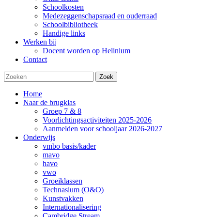
Schoolkosten
Medezeggenschapsraad en ouderraad
Schoolbibliotheek
Handige links
Werken bij
Docent worden op Helinium
Contact
Zoek
Home
Naar de brugklas
Groep 7 & 8
Voorlichtingsactiviteiten 2025-2026
Aanmelden voor schooljaar 2026-2027
Onderwijs
vmbo basis/kader
mavo
havo
vwo
Groeiklassen
Technasium (O&O)
Kunstvakken
Internationalisering
Cambridge Stream