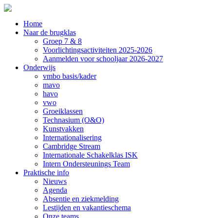
Home
Naar de brugklas
Groep 7 & 8
Voorlichtingsactiviteiten 2025-2026
Aanmelden voor schooljaar 2026-2027
Onderwijs
vmbo basis/kader
mavo
havo
vwo
Groeiklassen
Technasium (O&O)
Kunstvakken
Internationalisering
Cambridge Stream
Internationale Schakelklas ISK
Intern Ondersteunings Team
Praktische info
Nieuws
Agenda
Absentie en ziekmelding
Lestijden en vakantieschema
Onze teams