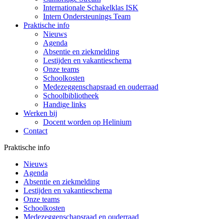
Internationale Schakelklas ISK
Intern Ondersteunings Team
Praktische info
Nieuws
Agenda
Absentie en ziekmelding
Lestijden en vakantieschema
Onze teams
Schoolkosten
Medezeggenschapsraad en ouderraad
Schoolbibliotheek
Handige links
Werken bij
Docent worden op Helinium
Contact
Praktische info
Nieuws
Agenda
Absentie en ziekmelding
Lestijden en vakantieschema
Onze teams
Schoolkosten
Medezeggenschapsraad en ouderraad