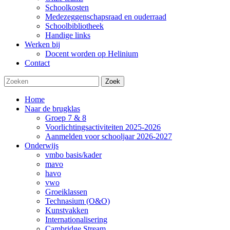
Schoolkosten
Medezeggenschapsraad en ouderraad
Schoolbibliotheek
Handige links
Werken bij
Docent worden op Helinium
Contact
Zoek
Home
Naar de brugklas
Groep 7 & 8
Voorlichtingsactiviteiten 2025-2026
Aanmelden voor schooljaar 2026-2027
Onderwijs
vmbo basis/kader
mavo
havo
vwo
Groeiklassen
Technasium (O&O)
Kunstvakken
Internationalisering
Cambridge Stream