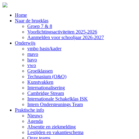
Home
Naar de brugklas
Groep 7 & 8
Voorlichtingsactiviteiten 2025-2026
Aanmelden voor schooljaar 2026-2027
Onderwijs
vmbo basis/kader
mavo
havo
vwo
Groeiklassen
Technasium (O&O)
Kunstvakken
Internationalisering
Cambridge Stream
Internationale Schakelklas ISK
Intern Ondersteunings Team
Praktische info
Nieuws
Agenda
Absentie en ziekmelding
Lestijden en vakantieschema
Onze teams