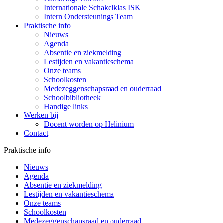
Internationale Schakelklas ISK
Intern Ondersteunings Team
Praktische info
Nieuws
Agenda
Absentie en ziekmelding
Lestijden en vakantieschema
Onze teams
Schoolkosten
Medezeggenschapsraad en ouderraad
Schoolbibliotheek
Handige links
Werken bij
Docent worden op Helinium
Contact
Praktische info
Nieuws
Agenda
Absentie en ziekmelding
Lestijden en vakantieschema
Onze teams
Schoolkosten
Medezeggenschapsraad en ouderraad