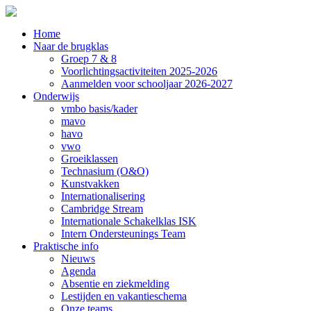
Home
Naar de brugklas
Groep 7 & 8
Voorlichtingsactiviteiten 2025-2026
Aanmelden voor schooljaar 2026-2027
Onderwijs
vmbo basis/kader
mavo
havo
vwo
Groeiklassen
Technasium (O&O)
Kunstvakken
Internationalisering
Cambridge Stream
Internationale Schakelklas ISK
Intern Ondersteunings Team
Praktische info
Nieuws
Agenda
Absentie en ziekmelding
Lestijden en vakantieschema
Onze teams