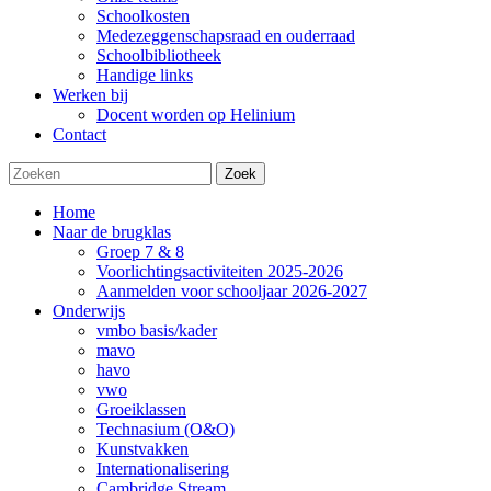
Schoolkosten
Medezeggenschapsraad en ouderraad
Schoolbibliotheek
Handige links
Werken bij
Docent worden op Helinium
Contact
Zoek
Home
Naar de brugklas
Groep 7 & 8
Voorlichtingsactiviteiten 2025-2026
Aanmelden voor schooljaar 2026-2027
Onderwijs
vmbo basis/kader
mavo
havo
vwo
Groeiklassen
Technasium (O&O)
Kunstvakken
Internationalisering
Cambridge Stream